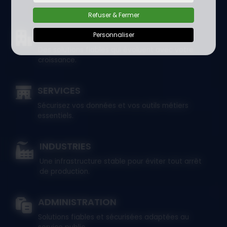
Refuser & Fermer
PME / ETI
Personnaliser
Des solutions fiables qui évoluent avec votre
croissance.
SERVICES
Sécurisez vos données et vos outils métiers
essentiels.
INDUSTRIES
Une infrastructure stable pour éviter tout arrêt
de production.
ADMINISTRATION
Solutions fiables et sécurisées adaptées au