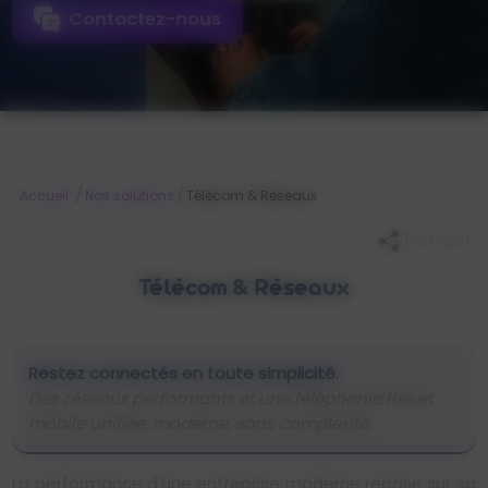
Contactez-nous
/
/
Accueil
Nos solutions
Télécom & Réseaux
Partager
Télécom & Réseaux
Restez connectés en toute simplicité.
Des réseaux performants et une téléphonie fixe et
mobile unifiée, moderne, sans complexité.
La performance d'une entreprise moderne repose sur sa